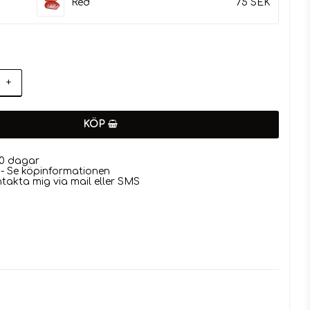
Red
75 SEK
+
KÖP
0 dagar
- Se köpinformationen
ntakta mig via mail eller SMS