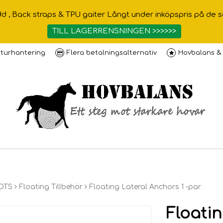
 Back straps & TPU gaiter Långt under inköpspris på de som f
TILL LAGERRENSNINGEN >>>>>>
turhantering
Flera betalningsalternativ
Hovbalans &
OTS
Floating Tillbehör
Floating Lateral Anchors 1 -par
Floatin