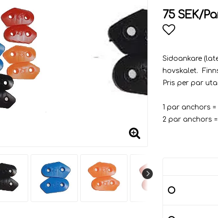
75 SEK/Pa
Lägg till
Sidoankare
(la
hovskalet. Fin
Pris per par uta
1 par anchors = 
2 par anchors = 