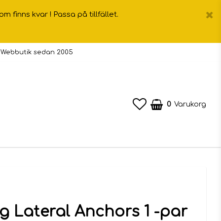
inns kvar ! Passa på tillfället.
 Webbutik sedan 2005
0
Varukorg
g Lateral Anchors 1 -par