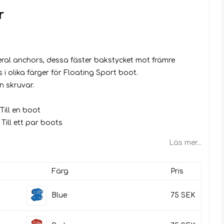
r
 i favoritlistan
teral anchors, dessa fäster bakstycket mot främre
ns
i olika färger för Floating Sport boot.
n skruvar.
Till en boot
Till ett par boots
Läs mer...
Färg
Pris
Blue
75 SEK