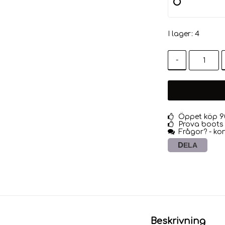
I lager: 4
-
Öppet köp 9
Prova boots 
Frågor? - ko
DELA
Beskrivning