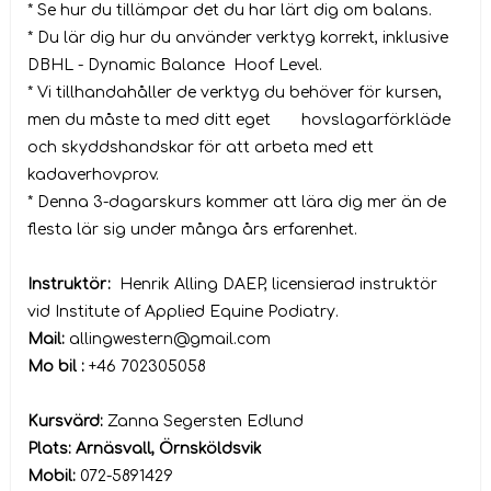
* Se hur du tillämpar det du har lärt dig om balans.
* Du lär dig hur du använder verktyg korrekt, inklusive
DBHL - Dynamic Balance Hoof Level.
* Vi tillhandahåller de verktyg du behöver för kursen,
men du måste ta med ditt eget hovslagarförkläde
och skyddshandskar för att arbeta med ett
kadaverhovprov.
* Denna 3-dagarskurs kommer att lära dig mer än de
flesta lär sig under många års erfarenhet.
Instruktör:
Henrik Alling DAEP, licensierad instruktör
vid Institute of Applied Equine Podiatry.
Mail:
allingwestern@gmail.com
Mo bil :
+46 702305058
Kursvärd:
Zanna Segersten Edlund
Plats: Arnäsvall, Örnsköldsvik
Mobil:
072-5891429