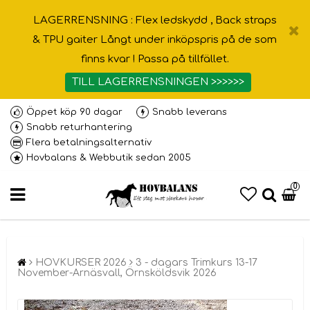
LAGERRENSNING : Flex ledskydd , Back straps
& TPU gaiter Långt under inköpspris på de som
finns kvar ! Passa på tillfället.
TILL LAGERRENSNINGEN >>>>>>
Öppet köp 90 dagar
Snabb leverans
Snabb returhantering
Flera betalningsalternativ
Hovbalans & Webbutik sedan 2005
0
HOVKURSER 2026
3 - dagars Trimkurs 13-17
November-Arnäsvall, Örnsköldsvik 2026