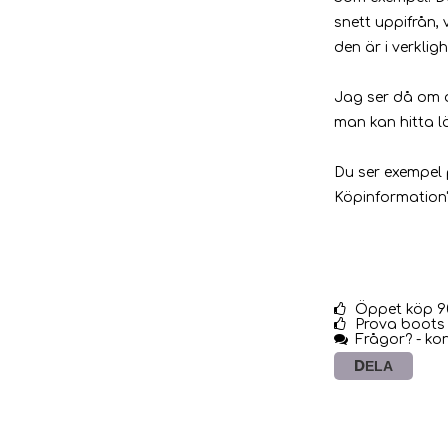
snett uppifrån,
den är i verklig
Jag ser då om 
man kan hitta l
Du ser exempel 
Köpinformation"
Öppet köp 9
Prova boots 
Frågor? - ko
DELA