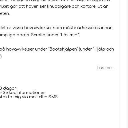
 vilket gör att hoven ser knubbigare och kortare ut än
heten.
det är vissa hovavvikelser som måste adresseras innan
ämpliga boots. Scrolla under "Läs mer".
på hovavvikelser under "Bootshjälpen" (under "Hjälp och
)
Läs mer...
0 dagar
- Se köpinformationen
ntakta mig via mail eller SMS