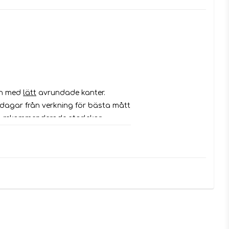
h med 
lätt
 avrundade kanter.
 dagar från verkning för bästa mått 
na rekommenderade storlekar.
andet/mätstickan i rakt och inte 
ran  och bakåt.
ver hovens
 bredaste
 ställe. Placera 