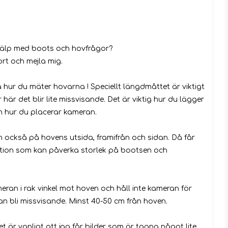
 i favoritlistan
hjälp med boots och hovfrågor?
ort och mejla mig.
 hur du mäter hovarna ! Speciellt längdmåttet är viktigt
 här det blir lite missvisande. Det är viktig hur du lägger
 hur du placerar kameran.
on också på hovens utsida, framifrån och sidan. Då får
ation som kan påverka storlek på bootsen och
eran i rak vinkel mot hoven och håll inte kameran för
an bli missvisande. Minst 40-50 cm från hoven.
t är vanligt att jag får bilder som är tagna något lite