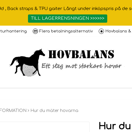
 Back straps & TPU gaiter Långt under inköpspris på de som f
TILL LAGERRENSNINGEN >>>>>>
turhantering
Flera betalningsalternativ
Hovbalans &
NFORMATION
Hur du mäter hovarna
Hur du