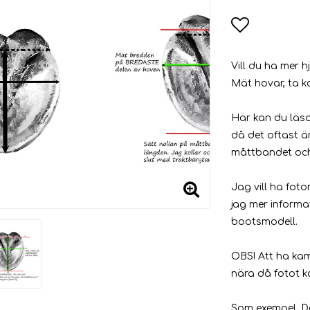
Lägg till
Vill du ha mer 
Mät hovar, ta k
Här kan du läsa
då det oftast är
måttbandet och
Jag vill ha fot
jag mer inform
bootsmodell.
OBS! Att ha kam
nära då fotot k
Som exempel. De