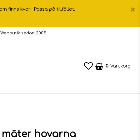
inns kvar ! Passa på tillfället.
 Webbutik sedan 2005
0
Varukorg
 mäter hovarna