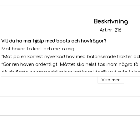
Beskrivning
Art.nr: 216
Vill du ha mer hjälp med boots och hovfrågor?
Mät hovar, ta kort och mejla mig.
*Mät på en korrekt nyverkad hov med balanserade trakter oc
*Gör ren hoven ordentligt. Måttet ska helst tas inom några få
då de flesta bootsmodeller har inräknat lite tillväxt mån i si
 * Lägg måttbandet platt på hoven. Var noga att lägga måttb
Visa mer
lätt diagonalt, utan rakt från tån - sagitalt, längs mittstrålfå
 *Placera nollan i tån. Samma med breddmåttet. Mät tvärs ö
nollan  i ena kanten. 
 *Följ nedanstående  instruktioner så noga som möjligt. 