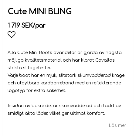
Cute MINI BLING
1 719 SEK/par
Lägg till i favoritlistan
Alla Cute Mini Boots ovandelar är gjorda av högsta
möjliga kvalitetsmaterial och har klarat Cavallos
strikta slitagetester.
Varje boot har en mjuk, slitstark skumvadderad krage
och utbytbara kardborreband med en reflekterande
logotyp för extra säkerhet.
Insidan av bakre del är skumvadderad och täckt av
smidigt äkta läder, vilket ger ultimat komfort.
Läs mer...